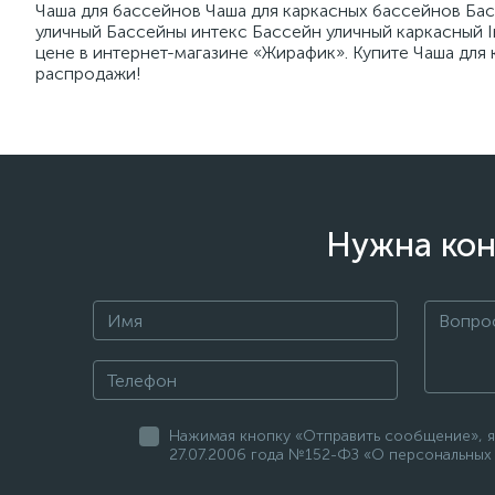
Чаша для бассейнов Чаша для каркасных бассейнов Бас
уличный Бассейны интекс Бассейн уличный каркасный I
цене в интернет-магазине «Жирафик». Купите Чаша для 
распродажи!
Нужна кон
Нажимая кнопку «Отправить сообщение», я
27.07.2006 года №152-ФЗ «О персональных 