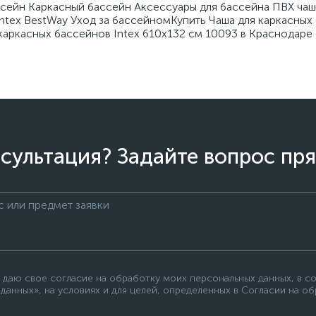
сейн Каркасный бассейн Аксессуары для бассейна ПВХ чаша
ntex BestWay Уход за бассейномКупить Чаша для каркасных
каркасных бассейнов Intex 610х132 см 10093 в Краснодаре 
сультация? Задайте вопрос пря
 даю свое согласие на обработку моих персональных данных, в с
данных», на условиях и для целей, определенных в Согласии на о