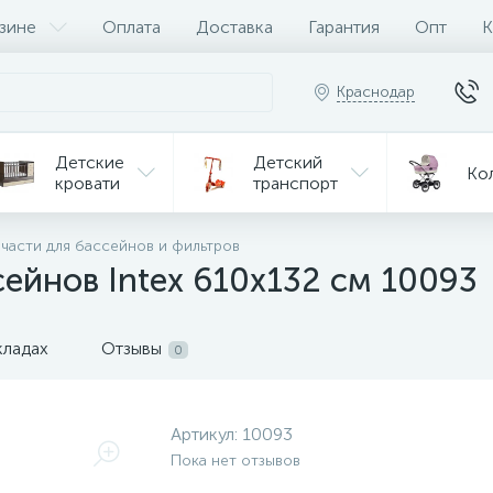
зине
Оплата
Доставка
Гарантия
Опт
К
Краснодар
Детские
Детский
Ко
кровати
транспорт
Игрушки
 части для бассейнов и фильтров
Мебель
Игрушки
на р/у
ейнов Intex 610х132 см 10093
ульчики
Мототехника
Од
я кормления
кладах
Отзывы
0
Артикул:
10093
Пока нет отзывов