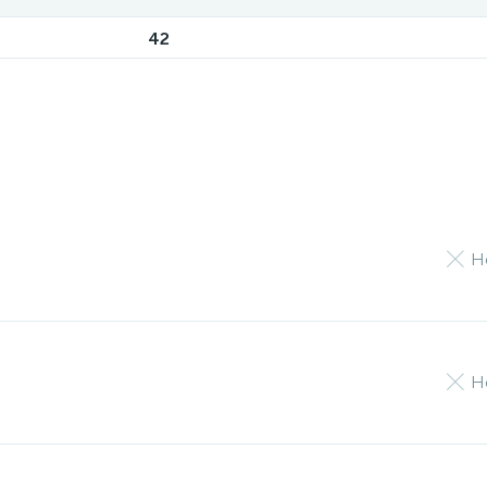
42
Н
Н