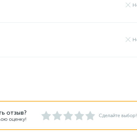
Н
Н
ть отзыв?
Сделайте выбор!
вою оценку!