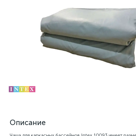
Описание
Чаша для каркасных бассейнов Intex 10093 имеет разм