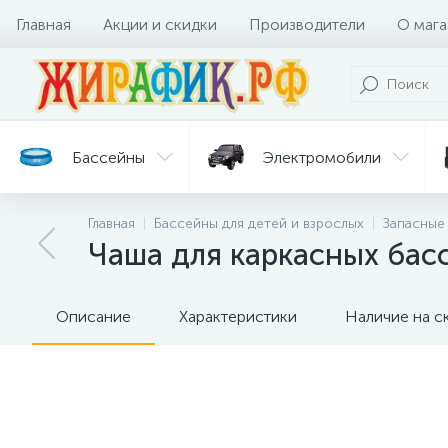
Главная
Акции и скидки
Производители
О мага
Бассейны
Электромобили
Главная
Бассейны для детей и взрослых
Запасные
Батуты
Велосипеды
Чаша для каркасных басс
Гигиена
Детские
Ст
и уход
горки
дл
Описание
Характеристики
Наличие на с