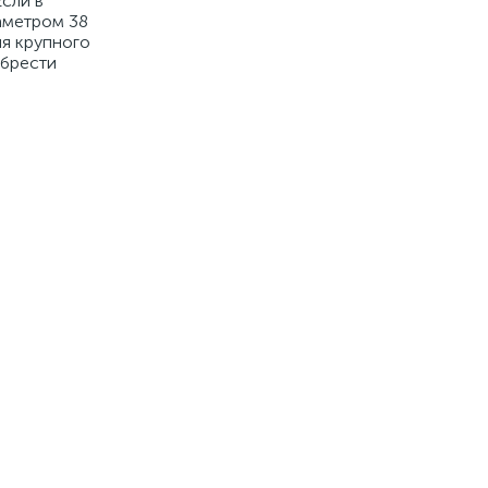
сли в
аметром 38
ия крупного
обрести