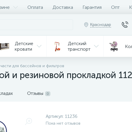
зине
Оплата
Доставка
Гарантия
Опт
К
Краснодар
Детские
Детский
Ко
кровати
транспорт
Игрушки
 части для бассейнов и фильтров
Мебель
Игрушки
на р/у
кой и резиновой прокладкой 11
ульчики
Мототехника
Од
я кормления
кладах
Отзывы
0
Артикул:
11236
Пока нет отзывов