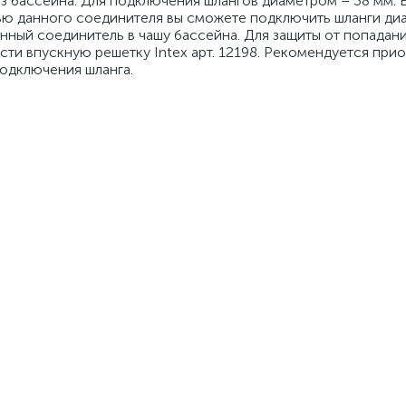
з бассейна. Для подключения шлангов диаметром – 38 мм. Е
ью данного соединителя вы сможете подключить шланги ди
нный соединитель в чашу бассейна. Для защиты от попадан
ти впускную решетку Intex арт. 12198. Рекомендуется при
подключения шланга.