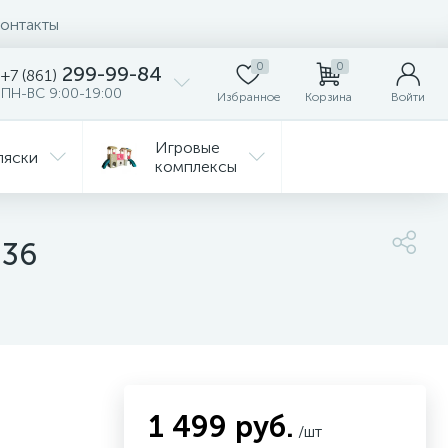
онтакты
0
0
299-99-84
+7 (861)
ПН-ВС 9:00-19:00
Избранное
Корзина
Войти
Игровые
ляски
комплексы
Детская
Автокресла
комната
236
ежда
Распродажа
1 499 руб.
/шт