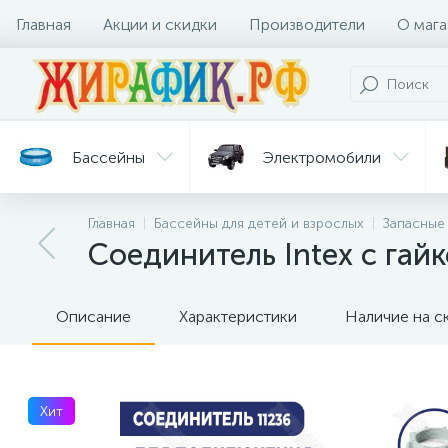
Главная
Акции и скидки
Производители
О мага
Бассейны
Электромобили
Главная
Бассейны для детей и взрослых
Запасные
Батуты
Велосипеды
Соединитель Intex с гай
Гигиена
Детские
Ст
и уход
горки
дл
Описание
Характеристики
Наличие на с
Хит