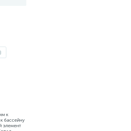
мм к
 к бассейну
ый элемент