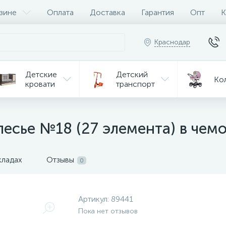
зине
Оплата
Доставка
Гарантия
Опт
К
Краснодар
Детские
Детский
Ко
кровати
транспорт
Игрушки
Мебель
Игрушки
на р/у
есье №18 (27 элемента) в чем
ульчики
Мототехника
Од
я кормления
кладах
Отзывы
0
Артикул:
89441
Пока нет отзывов