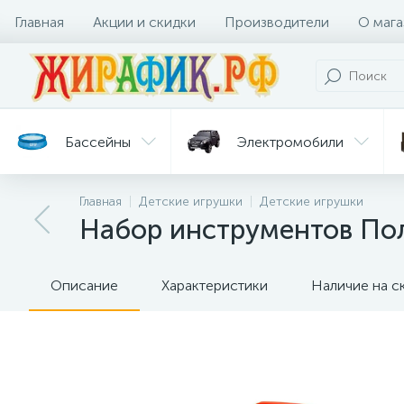
Главная
Акции и скидки
Производители
О мага
Бассейны
Электромобили
Главная
Детские игрушки
Детские игрушки
Батуты
Велосипеды
Набор инструментов Пол
Гигиена
Детские
Ст
и уход
горки
дл
Описание
Характеристики
Наличие на с