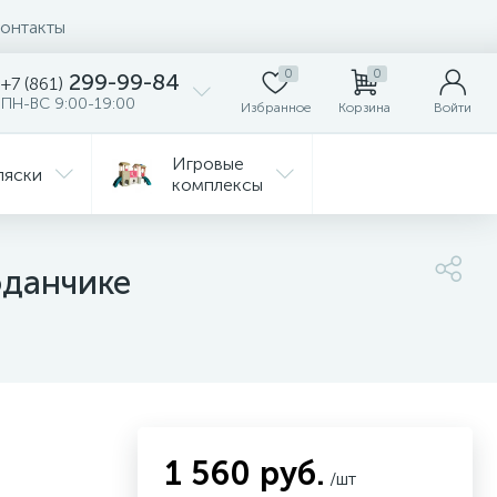
онтакты
0
0
299-99-84
+7 (861)
ПН-ВС 9:00-19:00
Избранное
Корзина
Войти
Игровые
ляски
комплексы
Детская
Автокресла
комната
оданчике
ежда
Распродажа
1 560 руб.
/шт