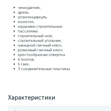
чемоданчик;
дрель;
штангенциркуль;
молоток;
наушники строительные;
пассатижи;
строительный нож;
строительный угольник;
накидной гаечный ключ;
рожковый гаечный ключ;
крестообразная отвертка
6 болтов;
6 гаек;
3 соединительные пластины.
Характеристики