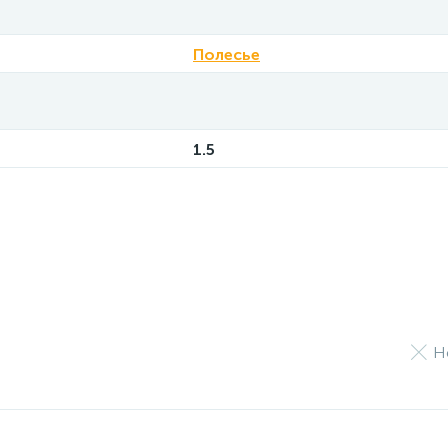
Полесье
1.5
Н