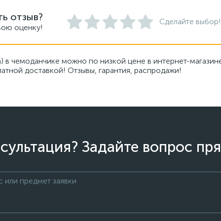
ть отзыв?
Сделайте выбор!
вою оценку!
) в чемоданчике можно по низкой цене в интернет-магази
атной доставкой! Отзывы, гарантия, распродажи!
сультация? Задайте вопрос пря