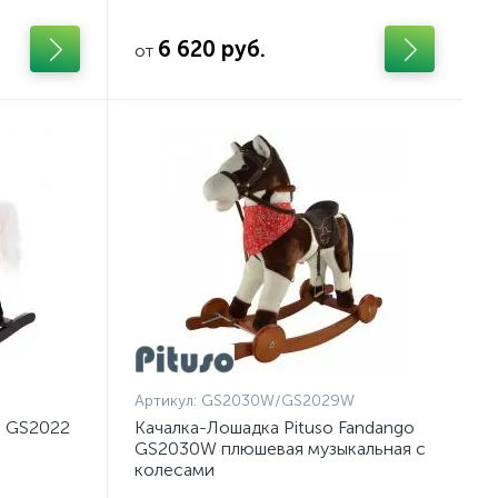
6 620 руб.
от
Артикул:
GS2030W/GS2029W
а GS2022
Качалка-Лошадка Pituso Fandango
GS2030W плюшевая музыкальная с
колесами