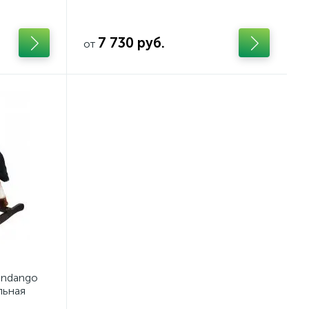
7 730 руб.
от
andango
льная