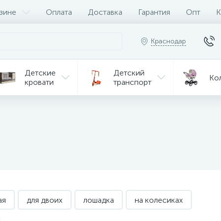
зине
Оплата
Доставка
Гарантия
Опт
К
Краснодар
Детские
Детский
Ко
кровати
транспорт
Игрушки
Мебель
Игрушки
на р/у
ульчики
Мототехника
Од
я кормления
ая
для двоих
лошадка
на колесиках