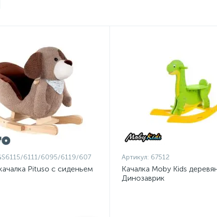
S6115/6111/6095/6119/607
Артикул:
67512
качалка Pituso с сиденьем
Качалка Moby Kids деревя
Динозаврик