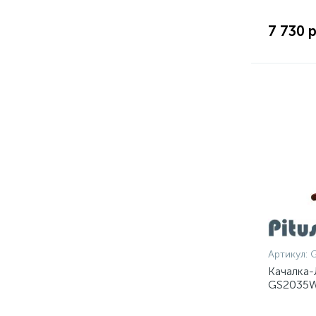
7 730 р
Артикул:
Качалка-
GS2035W