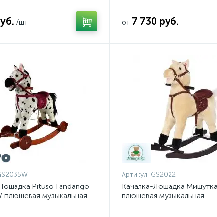
уб.
7 730 руб.
/шт
от
GS2035W
Артикул:
GS2022
Лошадка Pituso Fandango
Качалка-Лошадка Мишутк
 плюшевая музыкальная
плюшевая музыкальная