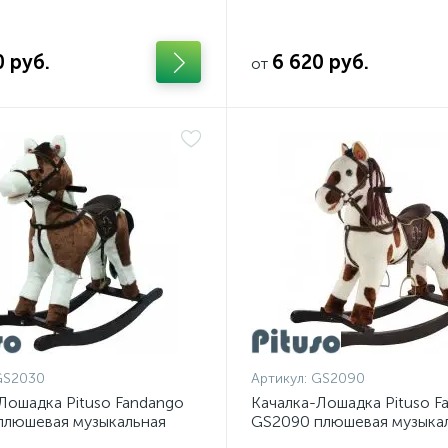
0 руб.
6 620 руб.
от
GS2030
Артикул:
GS2090
Лошадка Pituso Fandango
Качалка-Лошадка Pituso F
плюшевая музыкальная
GS2090 плюшевая музыка