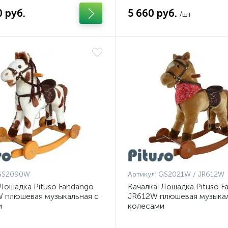
0 руб.
5 660 руб.
/шт
GS2090W
Артикул:
GS2021W / JR612W
Лошадка Pituso Fandango
Качалка-Лошадка Pituso F
 плюшевая музыкальная с
JR612W плюшевая музыкал
и
колесами