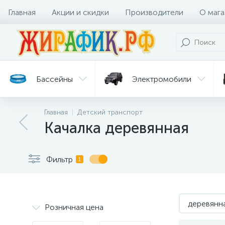
Главная
Акции и скидки
Производители
О мага
Бассейны
Электромобили
Главная
Детский транспорт
Батуты
Велосипеды
Качалка деревянная
Гигиена
Детские
Ст
и уход
горки
дл
Фильтр
1
деревянн
Розничная цена