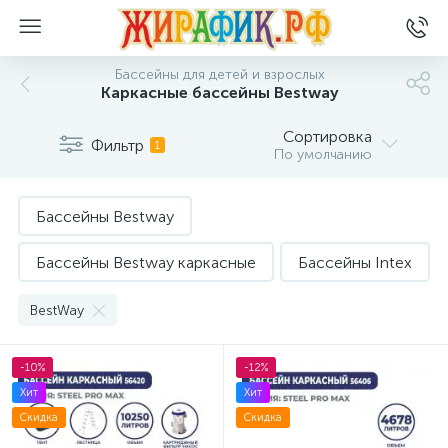
Бассейны для детей и взрослых
Каркасные бассейны Bestway
Сортировка
Фильтр
1
По умолчанию
Бассейны Bestway
Бассейны Bestway каркасные
Бассейны Intex
детские
Каркасные бассейны Intex
BestWay
Круглые бассейны
-10%
-12%
Хит
Хит
Круглые каркасные бассейны
овальные
Скидка
Скидка
прямоугольные
Прямоугольные бассейны