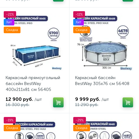
-21%
-11%
Хит
Хит
Скидка
Скидка
Каркасный прямоугольный
Каркасный бассейн
бассейн BestWay
BestWay 305x76 см 56408
400х211х81 см 56405
12 900 руб.
9 999 руб.
/шт
/шт
16 300 руб.
11 290 руб.
-19%
-29%
Скидка
Скидка