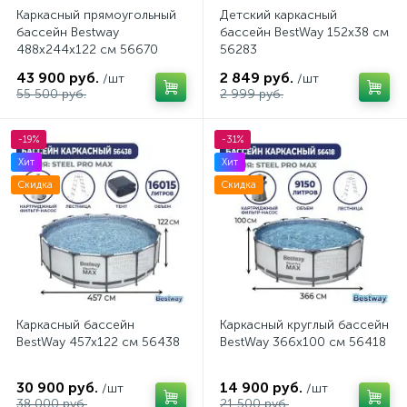
Каркасный прямоугольный
Детский каркасный
бассейн Bestway
бассейн BestWay 152x38 см
488x244x122 см 56670
56283
43 900 руб.
2 849 руб.
/шт
/шт
55 500 руб.
2 999 руб.
-19%
-31%
Хит
Хит
Скидка
Скидка
Каркасный бассейн
Каркасный круглый бассейн
BestWay 457x122 см 56438
BestWay 366х100 см 56418
30 900 руб.
14 900 руб.
/шт
/шт
38 000 руб.
21 500 руб.