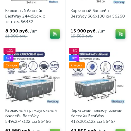
Каркасный бассейн
Каркасный бассейн
BestWay 244x51см с
BestWay 366x100 см 56260
тентом 56432
8 990 руб.
15 900 руб.
/шт
/шт
11 090 руб.
19 300 руб.
-10%
-8%
Хит
Хит
Скидка
Скидка
Каркасный прямоугольный
Каркасный прямоугольный
бассейн BestWay
бассейн BestWay
549х274х122 см 56466
412x201x122 см 56457
61 990 руб.
43 900 руб.
/шт
/шт