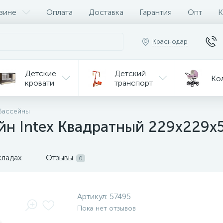
зине
Оплата
Доставка
Гарантия
Опт
К
Краснодар
Детские
Детский
Ко
кровати
транспорт
Игрушки
бассейны
Мебель
Игрушки
на р/у
йн Intex Квадратный 229х229х
ульчики
Мототехника
Од
я кормления
кладах
Отзывы
0
Артикул:
57495
Пока нет отзывов