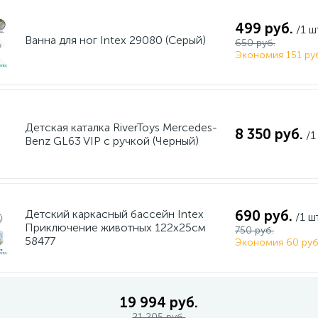
499 руб.
/1 ш
Ванна для ног Intex 29080 (Серый)
650 руб.
Экономия 151 ру
Детская каталка RiverToys Mercedes-
8 350 руб.
/1
Benz GL63 VIP c ручкой (Черный)
Детский каркасный бассейн Intex
690 руб.
/1 ш
Приключение животных 122х25см
750 руб.
58477
Экономия 60 руб
19 994 руб.
21 205 руб.