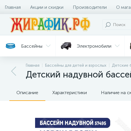
Главная
Акции и скидки
Производители
О мага
Бассейны
Электромобили
Главная
Бассейны для детей и взрослых
Детские 
Батуты
Велосипеды
Детский надувной бассе
Гигиена
Детские
Ст
и уход
горки
дл
Описание
Характеристики
Наличие на с