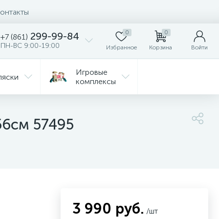
онтакты
0
0
299-99-84
+7 (861)
ПН-ВС 9:00-19:00
Избранное
Корзина
Войти
Игровые
ляски
комплексы
Детская
Автокресла
комната
56см 57495
ежда
Распродажа
3 990 руб.
/шт