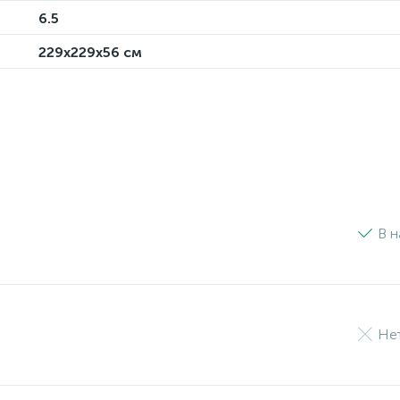
6.5
229х229х56 см
В н
Нет