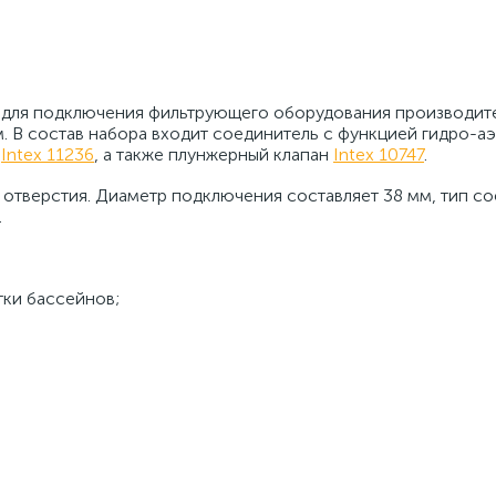
е для подключения фильтрующего оборудования производи
м. В состав набора входит соединитель с функцией гидро-а
й
Intex 11236
, а также плунжерный клапан
Intex 10747
.
 отверстия. Диаметр подключения составляет 38 мм, тип с
.
тки бассейнов;