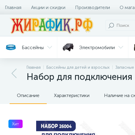
Главная
Акции и скидки
Производители
О мага
Бассейны
Электромобили
Главная
Бассейны для детей и взрослых
Запасные
Батуты
Велосипеды
Набор для подключения 
Гигиена
Детские
Ст
и уход
горки
дл
Описание
Характеристики
Наличие на с
Хит