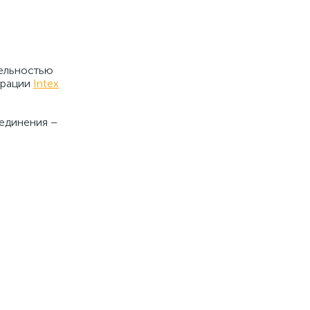
тельностью
эрации
Intex
оединения –