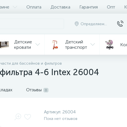
зине
Оплата
Доставка
Гарантия
Опт
К
Определяем...
Детские
Детский
Ко
кровати
транспорт
Игрушки
 части для бассейнов и фильтров
Мебель
Игрушки
на р/у
фильтра 4-6 Intex 26004
ульчики
Мототехника
Од
я кормления
кладах
Отзывы
0
Артикул:
26004
Пока нет отзывов